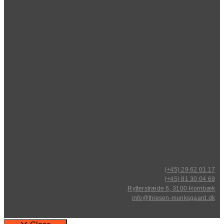
(+45) 29 62 01 17
(+45) 81 30 04 69
Rytterstræde 6, 3100 Hornbæk
info@thiesen-munksgaard.dk