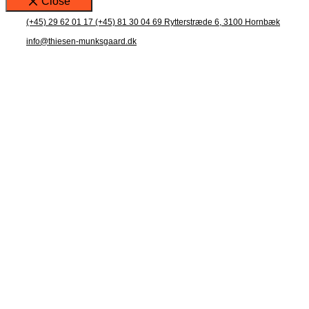
Close
(+45) 29 62 01 17
(+45) 81 30 04 69
Rytterstræde 6, 3100 Hornbæk
info@thiesen-munksgaard.dk