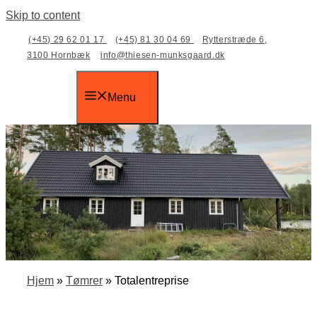
Skip to content
(+45) 29 62 01 17
(+45) 81 30 04 69
Rytterstræde 6,
3100 Hornbæk
info@thiesen-munksgaard.dk
Menu
Hjem
»
Tømrer
»
Totalentreprise