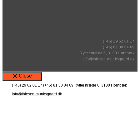
(+45) 29 62 01 17
(+45) 81 30 04 69
Rytterstræde 6, 3100 Hornbæk
info@thiesen-munksgaard.dk
Close
(+45) 29 62 01 17
(+45) 81 30 04 69
Rytterstræde 6, 3100 Hornbæk
info@thiesen-munksgaard.dk