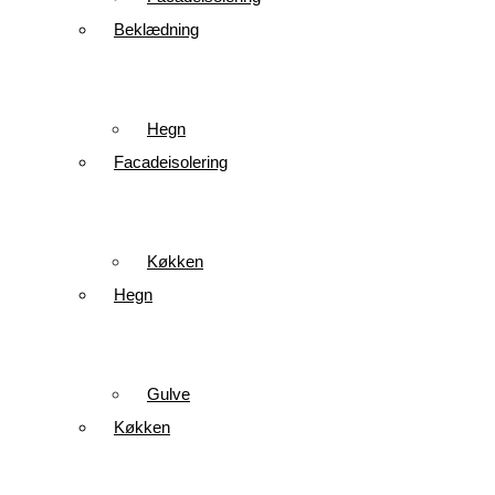
Beklædning
Hegn
Facadeisolering
Køkken
Hegn
Gulve
Køkken