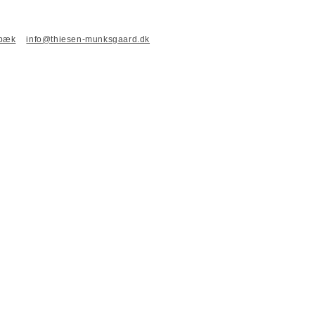
nbæk
info@thiesen-munksgaard.dk