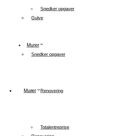
Snedker opgaver
Gulve
Murer
Snedker opgaver
Murer
Renovering
Totalentreprise