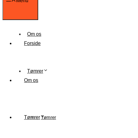
Menu
Om os
Forside
Tømrer
Om os
Tømrer
Tømrer