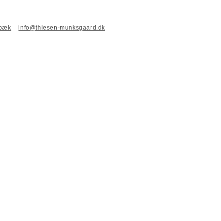
nbæk
info@thiesen-munksgaard.dk