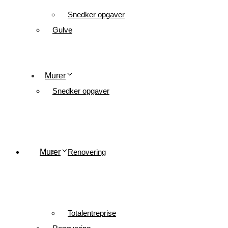
Snedker opgaver
Gulve
Murer
Snedker opgaver
Murer
Renovering
Totalentreprise