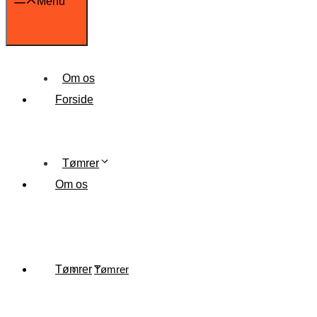
Menu
Om os
Forside
Tømrer
Om os
Tømrer
Tømrer