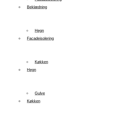
Beklædning
Hegn
Facadeisolering
Køkken
Hegn
Gulve
Køkken