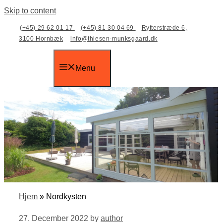
Skip to content
(+45) 29 62 01 17
(+45) 81 30 04 69
Rytterstræde 6,
3100 Hornbæk
info@thiesen-munksgaard.dk
Menu
Hjem
»
Nordkysten
27. December 2022
by
author