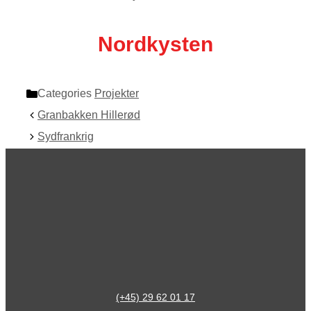
Nordkysten
Categories
Projekter
Granbakken Hillerød
Sydfrankrig
(+45) 29 62 01 17