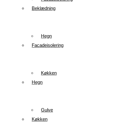
Beklædning
Hegn
Facadeisolering
Køkken
Hegn
Gulve
Køkken