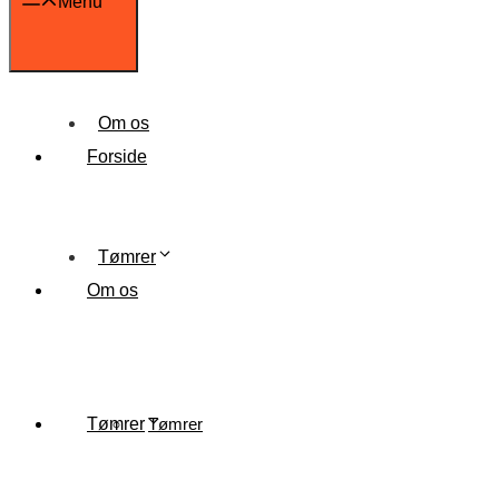
Menu
Om os
Forside
Tømrer
Om os
Tømrer
Tømrer