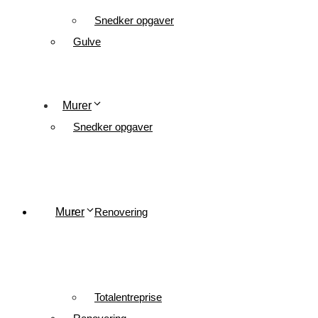
Snedker opgaver
Gulve
Murer
Snedker opgaver
Murer
Renovering
Totalentreprise