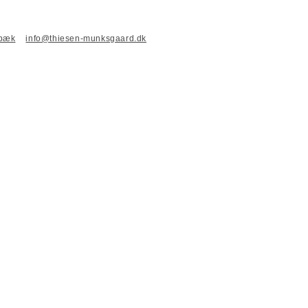
nbæk
info@thiesen-munksgaard.dk